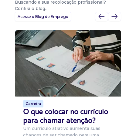
Buscando a sua recolocação profissional?
Confira o blog…
Acesse o Blog do Emprego
D
Di
B
O 
um
ca
o 
de 
Carreira
O que colocar no currículo
para chamar atenção?
Um currículo atrativo aumenta suas
chances de ser chamado para uma