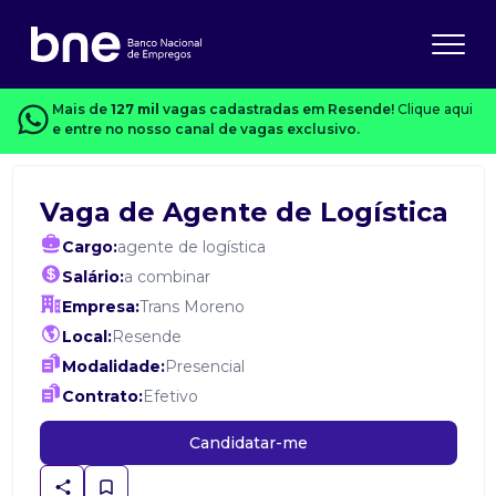
Mais de
127 mil
vagas cadastradas em Resende!
Clique aqui
e entre no nosso canal de vagas exclusivo.
Vaga de Agente de Logística
Cargo:
agente de logística
Salário:
a combinar
Empresa:
Trans Moreno
Local:
Resende
Modalidade:
Presencial
Contrato:
Efetivo
Candidatar-me