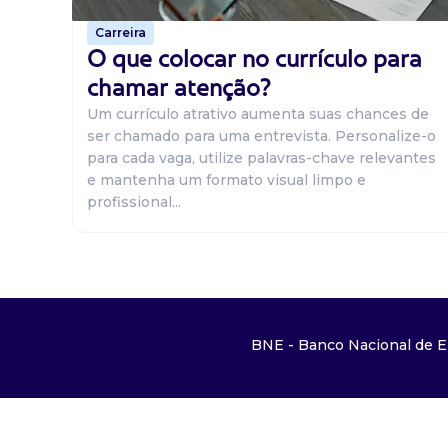
Carreira
O que colocar no currículo para
chamar atenção?
Um currículo atrativo aumenta suas chances de
ser chamado para uma entrevista. Personalize-o
para cada vaga, utilize palavras-chave relevantes
e mantenha um formato visual limpo e
profissional...
BNE - Banco Nacional de E