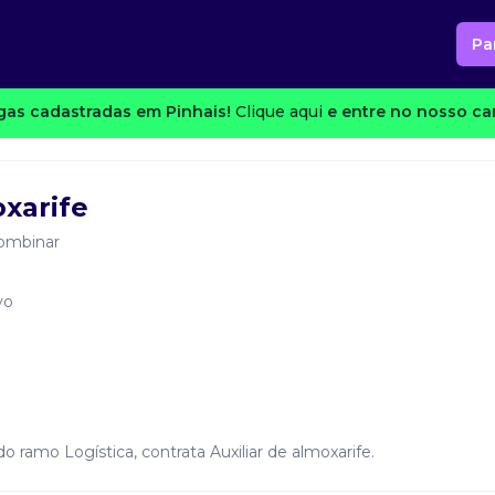
Pa
as cadastradas em Pinhais!
Clique aqui
e entre no nosso can
oxarife
ombinar
vo
 ramo Logística, contrata Auxiliar de almoxarife.