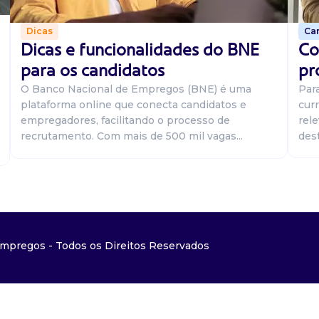
Car
Dicas
Co
Dicas e funcionalidades do BNE
pr
para os candidatos
Par
O Banco Nacional de Empregos (BNE) é uma
curr
plataforma online que conecta candidatos e
rel
empregadores, facilitando o processo de
dest
recrutamento. Com mais de 500 mil vagas...
mpregos - Todos os Direitos Reservados