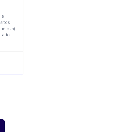
 e
itos:
riência)
etado