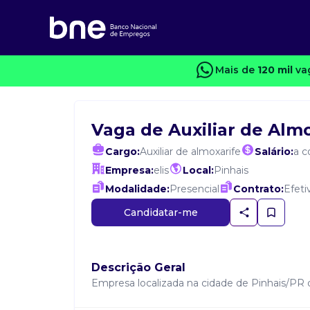
Mais de
120 mil
vag
Vaga de Auxiliar de Alm
Cargo:
Auxiliar de almoxarife
Salário:
a c
Empresa:
elis
Local:
Pinhais
Modalidade:
Presencial
Contrato:
Efeti
Candidatar-me
Descrição Geral
Empresa localizada na cidade de Pinhais/PR do