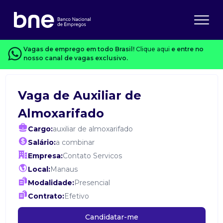
Vagas de emprego em todo Brasil!
Clique aqui
e entre no
nosso canal de vagas exclusivo.
Vaga de Auxiliar de
Almoxarifado
Cargo:
auxiliar de almoxarifado
Salário:
a combinar
Empresa:
Contato Servicos
Local:
Manaus
Modalidade:
Presencial
Contrato:
Efetivo
Candidatar-me