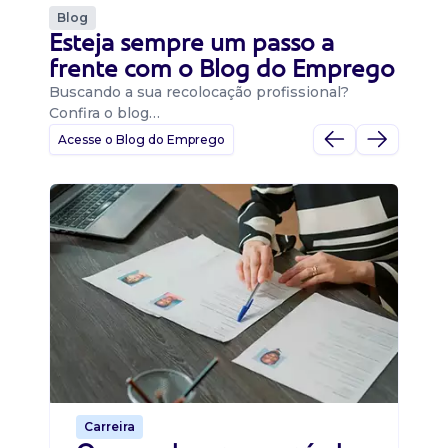
Blog
Esteja sempre um passo a
frente com o Blog do Emprego
Buscando a sua recolocação profissional?
Confira o blog…
Acesse o Blog do Emprego
D
Di
B
O 
um
ca
o 
de 
Carreira