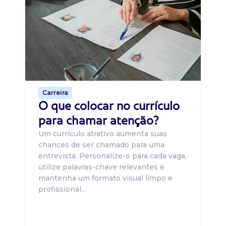
B
O 
um
ca
o 
de 
Carreira
O que colocar no currículo
para chamar atenção?
Um currículo atrativo aumenta suas
chances de ser chamado para uma
entrevista. Personalize-o para cada vaga,
utilize palavras-chave relevantes e
mantenha um formato visual limpo e
profissional...