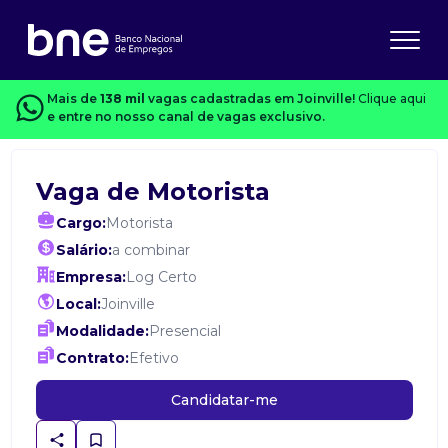
Mais de
138 mil
vagas cadastradas em Joinville!
Clique aqui
e entre no nosso canal de vagas exclusivo.
Vaga de Motorista
Cargo:
Motorista
Salário:
a combinar
Empresa:
Log Certo
Local:
Joinville
Modalidade:
Presencial
Contrato:
Efetivo
Candidatar-me