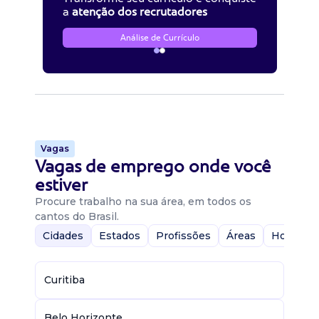
a
atenção dos recrutadores
Análise de Currículo
Vagas
Vagas de emprego onde você
estiver
Procure trabalho na sua área, em todos os
cantos do Brasil.
Cidades
Estados
Profissões
Áreas
Home-Of
Curitiba
Belo Horizonte