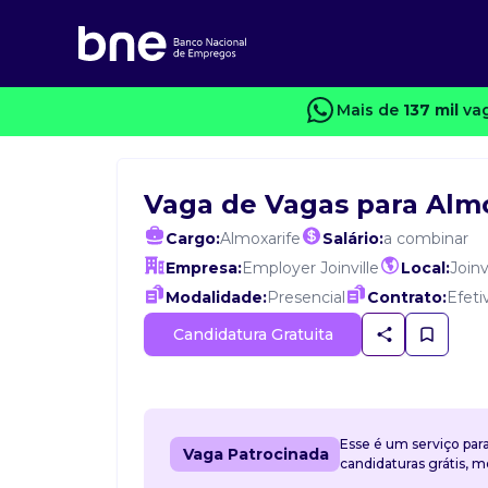
Mais de
137 mil
vag
Vaga de Vagas para Alm
Cargo:
Almoxarife
Salário:
a combinar
Empresa:
Employer Joinville
Local:
Joinv
Modalidade:
Presencial
Contrato:
Efeti
Candidatura Gratuita
Esse é um serviço par
Vaga Patrocinada
candidaturas grátis, 