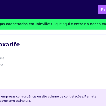
Pa
as cadastradas em Joinville!
Clique aqui
e entre no nosso ca
oxarife
ille
vo
a empresas com urgência ou alto volume de contratações. Permite
mesmo sem assinatura.