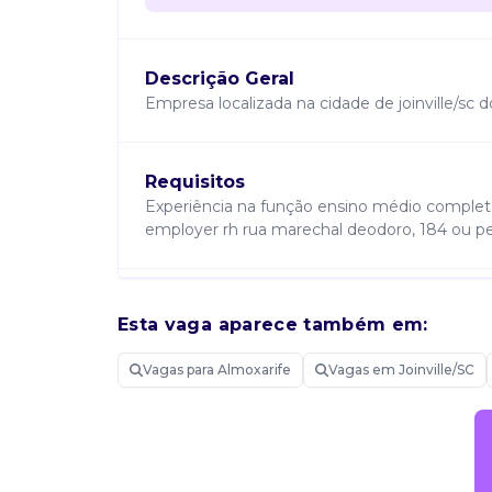
Descrição Geral
Empresa localizada na cidade de joinville/sc
Requisitos
Experiência na função ensino médio completo 
employer rh rua marechal deodoro, 184 ou p
Atribuições
Esta vaga aparece também em:
Pesagem de material, embalagem, conferenc
Vagas para Almoxarife
Vagas em Joinville/SC
Candidatura Gratuita