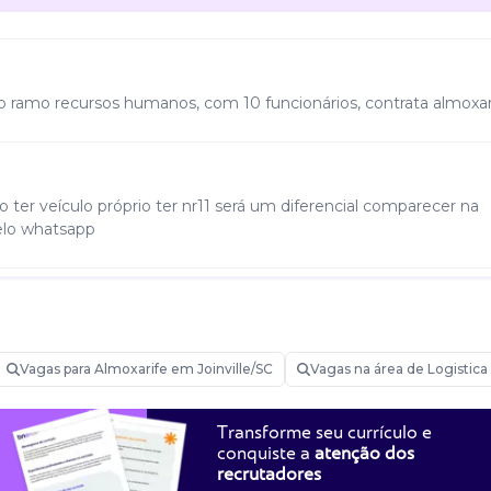
 do ramo recursos humanos, com 10 funcionários, contrata almoxar
ter veículo próprio ter nr11 será um diferencial comparecer na
elo whatsapp
ia de produto, contagem de estoque, carga e descarga de prod
Vagas para Almoxarife em Joinville/SC
Vagas na área de Logistica
Transforme seu currículo e
conquiste a
atenção dos
recrutadores