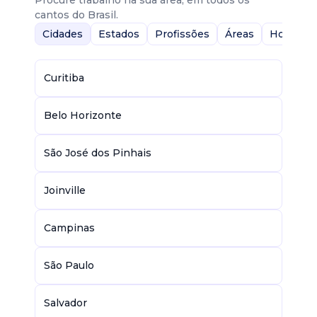
Procure trabalho na sua área, em todos os
cantos do Brasil.
Cidades
Estados
Profissões
Áreas
Home-Of
Curitiba
Belo Horizonte
São José dos Pinhais
Joinville
Campinas
São Paulo
Salvador