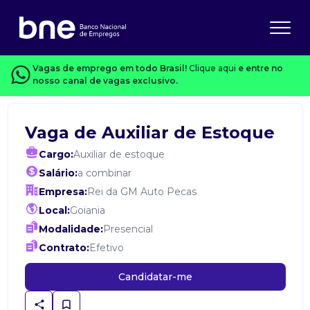
Vagas de emprego em todo Brasil!
Clique aqui
e entre no
nosso canal de vagas exclusivo.
Vaga de Auxiliar de Estoque
Cargo:
Auxiliar de estoque
Salário:
a combinar
Empresa:
Rei da GM Auto Pecas
Local:
Goiania
Modalidade:
Presencial
Contrato:
Efetivo
Candidatar-me