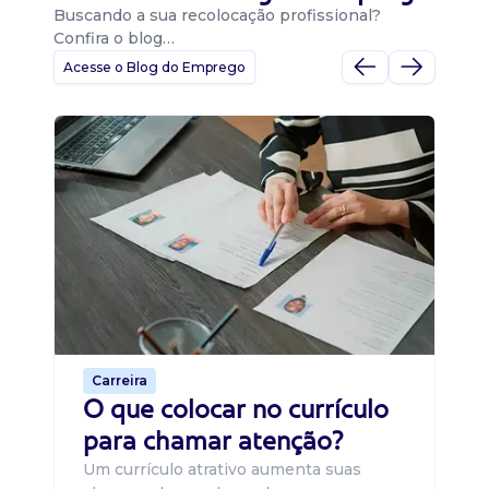
Buscando a sua recolocação profissional?
Confira o blog…
Acesse o Blog do Emprego
D
Di
B
O 
um
ca
o 
de 
Carreira
O que colocar no currículo
para chamar atenção?
Um currículo atrativo aumenta suas