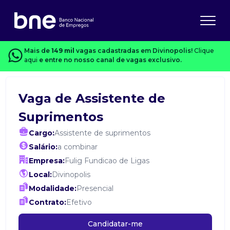
Mais de
149 mil
vagas cadastradas em Divinopolis!
Clique
aqui
e entre no nosso canal de vagas exclusivo.
Vaga de Assistente de
Suprimentos
Cargo:
Assistente de suprimentos
Salário:
a combinar
Empresa:
Fulig Fundicao de Ligas
Local:
Divinopolis
Modalidade:
Presencial
Contrato:
Efetivo
Candidatar-me