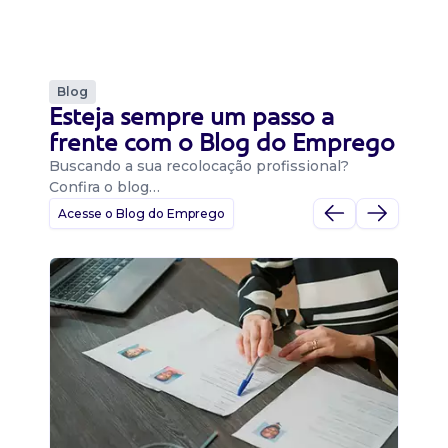
Blog
Esteja sempre um passo a
frente com o Blog do Emprego
Buscando a sua recolocação profissional?
Confira o blog…
Acesse o Blog do Emprego
D
Di
B
O 
um
ca
o 