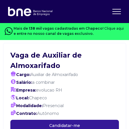
Mais de
138 mil
vagas cadastradas em Chapeco!
Clique aqui
e entre no nosso canal de vagas exclusivo.
Vaga de Auxiliar de
Almoxarifado
Cargo:
Auxiliar de Almoxarifado
Salário:
a combinar
Empresa:
evolucao RH
Local:
Chapeco
Modalidade:
Presencial
Contrato:
Autônomo
Candidatar-me