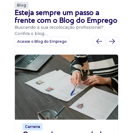
Blog
Esteja sempre um passo a
frente com o Blog do Emprego
Buscando a sua recolocação profissional?
Confira o blog…
Acesse o Blog do Emprego
D
Di
B
O 
um
ca
o 
de 
Carreira