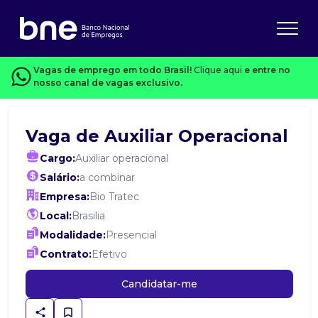
Vagas de emprego em todo Brasil!
Clique aqui
e entre no
nosso canal de vagas exclusivo.
Vaga de Auxiliar Operacional
Cargo:
Auxiliar operacional
Salário:
a combinar
Empresa:
Bio Tratec
Local:
Brasilia
Modalidade:
Presencial
Contrato:
Efetivo
Candidatar-me