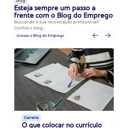
Blog
Esteja sempre um passo a
frente com o Blog do Emprego
Buscando a sua recolocação profissional?
Confira o blog…
Acesse o Blog do Emprego
D
Di
B
O 
um
ca
o 
de 
Carreira
O que colocar no currículo