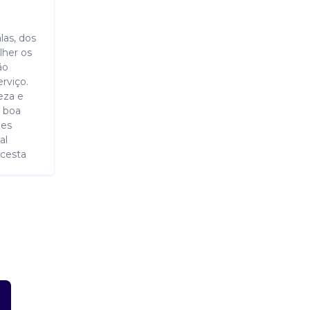
las, dos
lher os
ão
rviço.
eza e
a boa
ões
al
 cesta