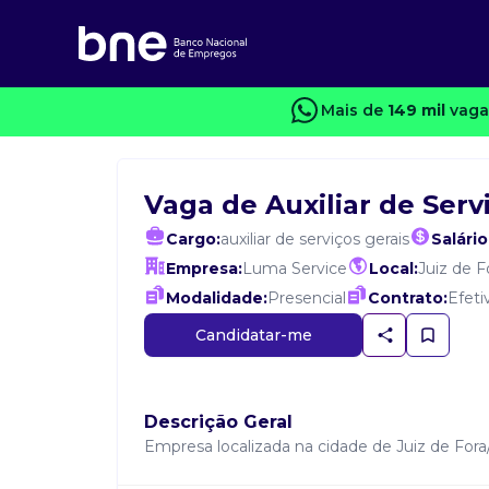
Mais de
149 mil
vagas
Vaga de Auxiliar de Serv
Cargo:
auxiliar de serviços gerais
Salário
Empresa:
Luma Service
Local:
Juiz de F
Modalidade:
Presencial
Contrato:
Efeti
Candidatar-me
Descrição Geral
Empresa localizada na cidade de Juiz de Fora/