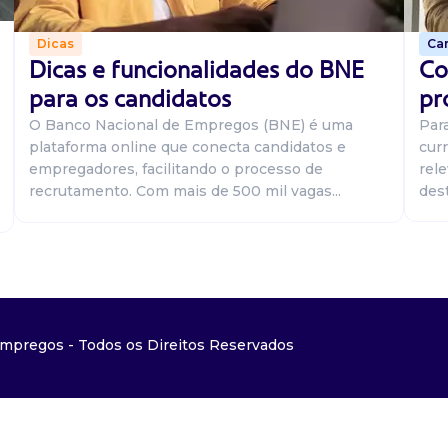
Car
Dicas
Co
Dicas e funcionalidades do BNE
pr
para os candidatos
Par
O Banco Nacional de Empregos (BNE) é uma
curr
plataforma online que conecta candidatos e
rel
empregadores, facilitando o processo de
dest
recrutamento. Com mais de 500 mil vagas...
mpregos - Todos os Direitos Reservados