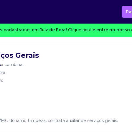
Pa
 cadastradas em Juiz de Fora!
Clique aqui
e entre no nosso c
iços Gerais
:
a combinar
ora
vo
MG do ramo Limpeza, contrata auxiliar de serviços gerais.