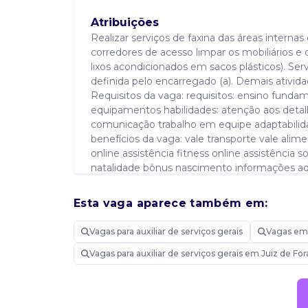
Atribuições
Realizar serviços de faxina das áreas internas
corredores de acesso limpar os mobiliários e 
lixos acondicionados em sacos plásticos). S
definida pelo encarregado (a). Demais ativi
Requisitos da vaga: requisitos: ensino funda
equipamentos habilidades: atenção aos detal
comunicação trabalho em equipe adaptabilidade
benefícios da vaga: vale transporte vale alime
online assistência fitness online assistência s
natalidade bônus nascimento informações adici
Esta vaga aparece também em:
Saiba mais sobre auxiliar de serviç
Vagas para auxiliar de serviços gerais
Vagas em 
Vagas para auxiliar de serviços gerais em Juiz de Fo
Candidatar-me