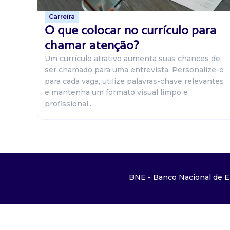
Carreira
O que colocar no currículo para
chamar atenção?
Um currículo atrativo aumenta suas chances de
ser chamado para uma entrevista. Personalize-o
para cada vaga, utilize palavras-chave relevantes
e mantenha um formato visual limpo e
profissional...
BNE - Banco Nacional de E