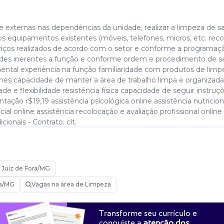
 e externas nas dependências da unidade, realizar a limpeza de sa
os equipamentos existentes (móveis, telefones, micros, etc. reco
erviços realizados de acordo com o setor e conforme a programaç
dades inerentes a função e conforme ordem e procedimento de se
mental experiência na função familiaridade com produtos de limp
hes capacidade de manter a área de trabalho limpa e organizad
 e flexibilidade resistência física capacidade de seguir instruç
ntação r$19,19 assistência psicológica online assistência nutricion
ocial online assistência recolocação e avaliação profissional online
onais - Contrato: clt.
os gerais
Juiz de Fora/MG
ra/MG
Vagas na área de Limpeza
Transforme seu currículo e
conquiste a
atenção dos