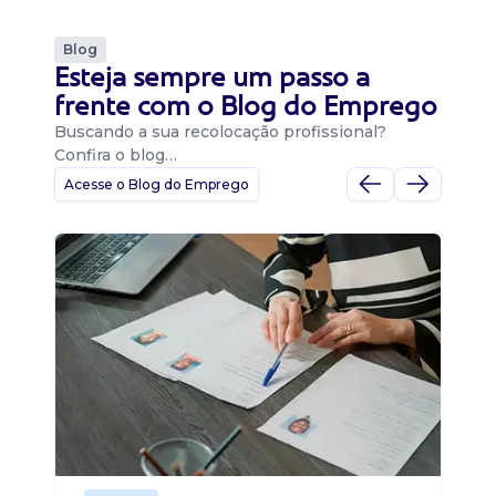
Blog
Esteja sempre um passo a
frente com o Blog do Emprego
Buscando a sua recolocação profissional?
Confira o blog…
Acesse o Blog do Emprego
D
Di
B
O 
um
ca
o 
de 