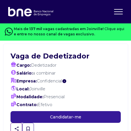
Mais de
137 mil
vagas cadastradas em Joinville!
Clique aqui
e entre no nosso canal de vagas exclusivo.
Vaga de Dedetizador
Cargo:
Dedetizador
Salário:
a combinar
Empresa:
Confidencial
Local:
Joinville
Modalidade:
Presencial
Contrato:
Efetivo
Candidatar-me