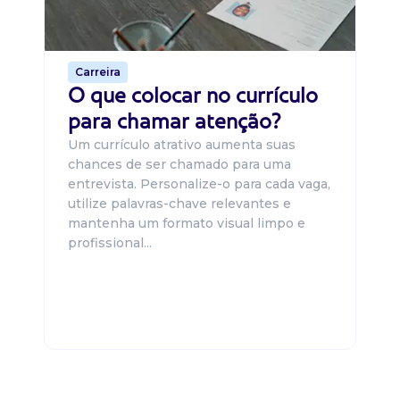
o 
de 
Carreira
O que colocar no currículo
para chamar atenção?
Um currículo atrativo aumenta suas
chances de ser chamado para uma
entrevista. Personalize-o para cada vaga,
utilize palavras-chave relevantes e
mantenha um formato visual limpo e
profissional...