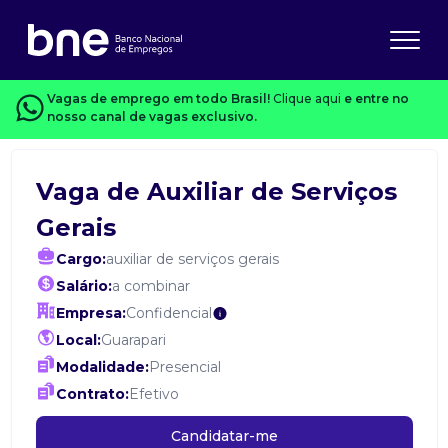
Vagas de emprego em todo Brasil!
Clique aqui
e entre no
nosso canal de vagas exclusivo.
Vaga de Auxiliar de Serviços
Gerais
Cargo:
auxiliar de serviços gerais
Salário:
a combinar
Empresa:
Confidencial
Local:
Guarapari
Modalidade:
Presencial
Contrato:
Efetivo
Candidatar-me