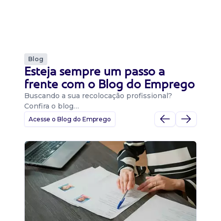
Blog
Esteja sempre um passo a
frente com o Blog do Emprego
Buscando a sua recolocação profissional?
Confira o blog…
Acesse o Blog do Emprego
D
Di
B
O 
um
ca