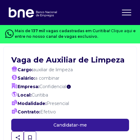
Mais de
137 mil
vagas cadastradas em Curitiba!
Clique aqui
e
entre no nosso canal de vagas exclusivo.
Vaga de Auxiliar de Limpeza
Cargo:
auxiliar de limpeza
Salário:
a combinar
Empresa:
Confidencial
Local:
Curitiba
Modalidade:
Presencial
Contrato:
Efetivo
Candidatar-me