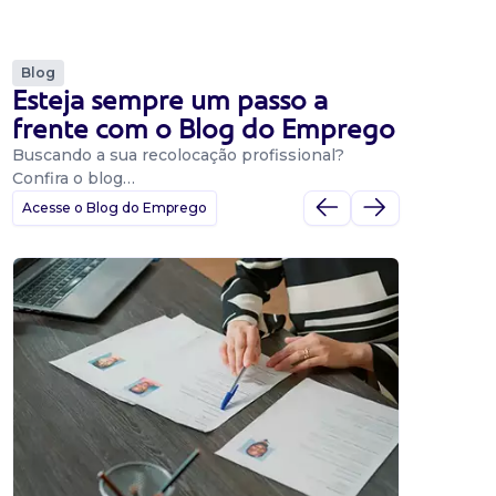
Blog
Esteja sempre um passo a
frente com o Blog do Emprego
Buscando a sua recolocação profissional?
Confira o blog…
Acesse o Blog do Emprego
Dicas
Dicas
BNE p
O Banco
uma pla
candidat
o proce
de 500 m