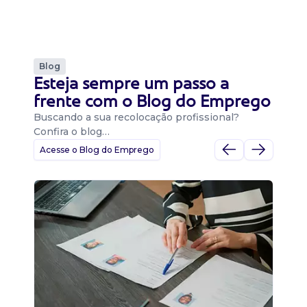
Blog
Esteja sempre um passo a
frente com o Blog do Emprego
Buscando a sua recolocação profissional?
Confira o blog…
Acesse o Blog do Emprego
D
Di
B
O 
um
ca
o 