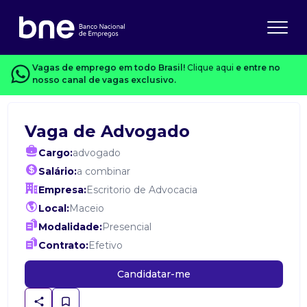
Vagas de emprego em todo Brasil!
Clique aqui
e entre no
nosso canal de vagas exclusivo.
Vaga de Advogado
Cargo:
advogado
Salário:
a combinar
Empresa:
Escritorio de Advocacia
Local:
Maceio
Modalidade:
Presencial
Contrato:
Efetivo
Candidatar-me