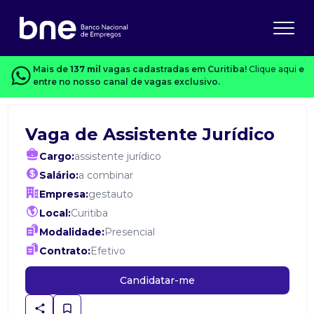
Mais de
137 mil
vagas cadastradas em Curitiba!
Clique aqui
e
entre no nosso canal de vagas exclusivo.
Vaga de Assistente Jurídico
Cargo:
assistente jurídico
Salário:
a combinar
Empresa:
gestauto
Local:
Curitiba
Modalidade:
Presencial
Contrato:
Efetivo
Candidatar-me