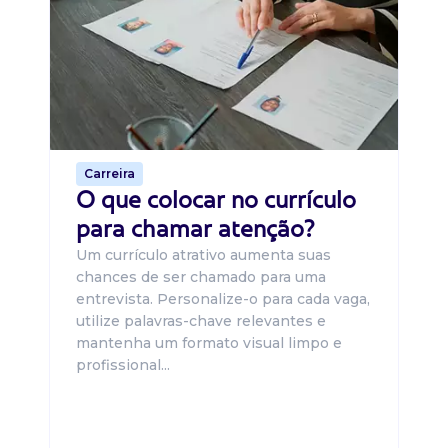
B
O 
um
ca
o 
de 
Carreira
O que colocar no currículo
para chamar atenção?
Um currículo atrativo aumenta suas
chances de ser chamado para uma
entrevista. Personalize-o para cada vaga,
utilize palavras-chave relevantes e
mantenha um formato visual limpo e
profissional...