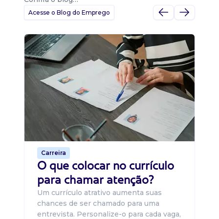
Acesse o Blog do Emprego
D
Di
B
O 
um
ca
o 
de 
Carreira
O que colocar no currículo
para chamar atenção?
Um currículo atrativo aumenta suas
chances de ser chamado para uma
entrevista. Personalize-o para cada vaga,