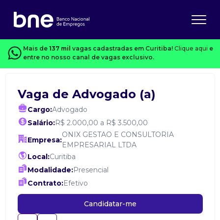
Mais de
137 mil
vagas cadastradas em Curitiba!
Clique aqui
e
entre no nosso canal de vagas exclusivo.
Vaga de Advogado (a)
Cargo:
Advogado
Salário:
R$ 2.000,00 a R$ 3.500,00
ONIX GESTAO E CONSULTORIA
Empresa:
EMPRESARIAL LTDA
Local:
Curitiba
Modalidade:
Presencial
Contrato:
Efetivo
Candidatar-me