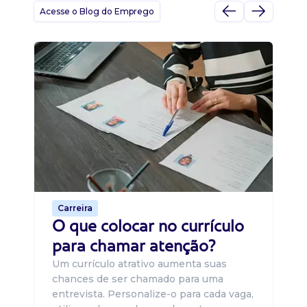
Acesse o Blog do Emprego
D
Di
B
O 
um
ca
o 
de 
Carreira
O que colocar no currículo
para chamar atenção?
Um currículo atrativo aumenta suas
chances de ser chamado para uma
entrevista. Personalize-o para cada vaga,