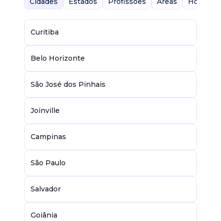
Cidades
Estados
Profissões
Áreas
Home-Of
Curitiba
Belo Horizonte
São José dos Pinhais
Joinville
Campinas
São Paulo
Salvador
Goiânia