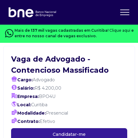
Mais de
137 mil
vagas cadastradas em Curitiba!
Clique aqui
e
entre no nosso canal de vagas exclusivo.
Vaga de Advogado -
Contencioso Massificado
Cargo:
Advogado
Salário:
R$ 4.200,00
Empresa:
BPO4U
Local:
Curitiba
Modalidade:
Presencial
Contrato:
Efetivo
Candidatar-me