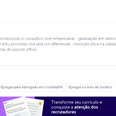
encioso e consultivo cível empresarial. • graduação em direito.
e/ou processo civil será um diferencial. • inscrição ativa na oab/pr
tas do pacote office.
rar equipe em um renomado escritório de advocacia em curiti
 de clientes em processos contenciosos e consultivos na área cív
s em todas as instâncias e esferas cível/administrativa. • manut
Vagas para Advogado em Curitiba/PR
Vagas na área de Juridico
es, esclarecendo dúvidas e oferecendo consultoria jurídica. •
 assegurando o cumprimento de prazos processuais e administrat
nte redação e domínio da língua portuguesa. • realização de p
Transforme seu currículo e
conquiste a
atenção dos
recrutadores