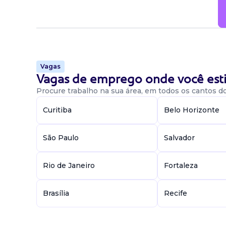
Disponibilidade
Manhã, Tarde.
Vagas
Saiba mais sobre Advogado
Vagas de emprego onde você esti
Procure trabalho na sua área, em todos os cantos do 
Curitiba
Belo Horizonte
Candidatar-me
São Paulo
Salvador
Rio de Janeiro
Fortaleza
Brasília
Recife