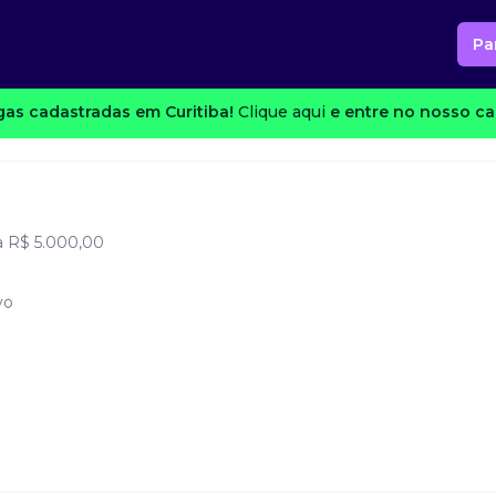
Pa
as cadastradas em Curitiba!
Clique aqui
e entre no nosso can
a R$ 5.000,00
vo