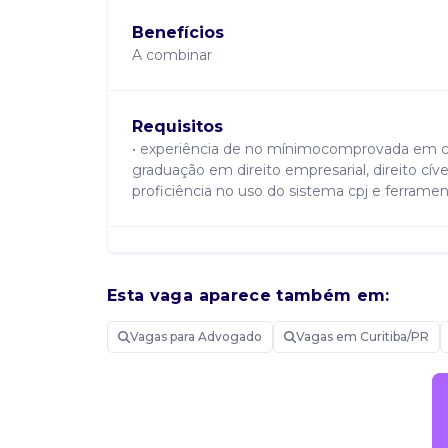
Benefícios
A combinar
Requisitos
• experiência de no mínimocomprovada em cont
graduação em direito empresarial, direito cível 
proficiência no uso do sistema cpj e ferramen
Atribuições
Estamos em busca de um advogado para integ
Esta vaga aparece também em:
Principais responsabilidades: • representação
empresarial. • elaboração de peças processuai
Vagas para Advogado
Vagas em Curitiba/PR
comunicação eficaz e constante com os client
gerenciamento eficiente de tempo e tarefas,
produção de documentos jurídicos com excele
jurídicas para embasar defesas e pareceres.