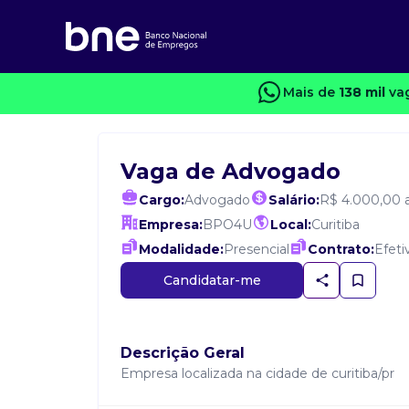
Mais de
138 mil
vag
Vaga de Advogado
Cargo:
Advogado
Salário:
R$ 4.000,00 
Empresa:
BPO4U
Local:
Curitiba
Modalidade:
Presencial
Contrato:
Efeti
Candidatar-me
Descrição Geral
Empresa localizada na cidade de curitiba/pr