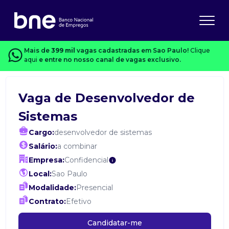
Mais de
399 mil
vagas cadastradas em Sao Paulo!
Clique
aqui
e entre no nosso canal de vagas exclusivo.
Vaga de Desenvolvedor de
Sistemas
Cargo:
desenvolvedor de sistemas
Salário:
a combinar
Empresa:
Confidencial
Local:
Sao Paulo
Modalidade:
Presencial
Contrato:
Efetivo
Candidatar-me