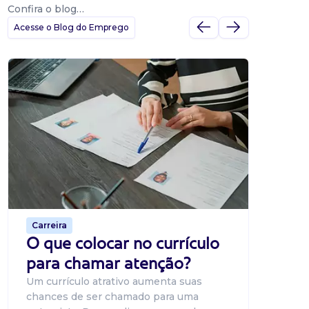
Confira o blog…
Acesse o Blog do Emprego
Dicas
Dicas
BNE p
O Banco
uma pla
candidat
o proce
de 500 m
Carreira
O que colocar no currículo
para chamar atenção?
Um currículo atrativo aumenta suas
chances de ser chamado para uma