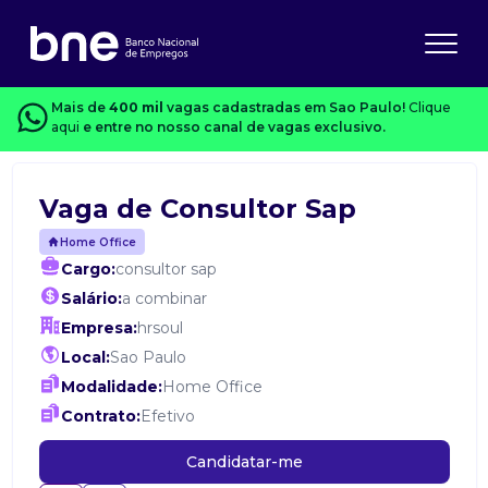
Mais de
400 mil
vagas cadastradas em Sao Paulo!
Clique
aqui
e entre no nosso canal de vagas exclusivo.
Vaga de Consultor Sap
Home Office
Cargo:
consultor sap
Salário:
a combinar
Empresa:
hrsoul
Local:
Sao Paulo
Modalidade:
Home Office
Contrato:
Efetivo
Candidatar-me