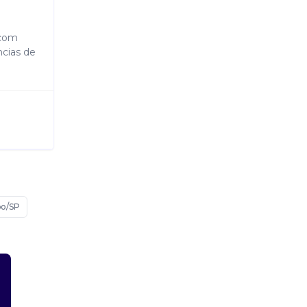
 com
ncias de
po/SP