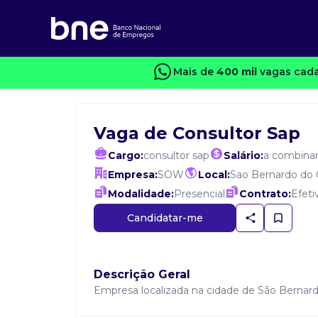
Mais de
400 mil
vagas cada
Vaga de Consultor Sap
Cargo:
consultor sap
Salário:
a combina
Empresa:
SOW
Local:
Sao Bernardo do
Modalidade:
Presencial
Contrato:
Efeti
Candidatar-me
Descrição Geral
Empresa localizada na cidade de São Bernard