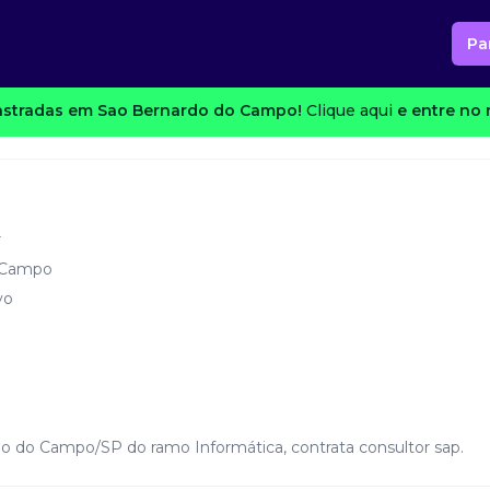
Pa
stradas em Sao Bernardo do Campo!
Clique aqui
e entre no 
r
 Campo
vo
o do Campo/SP do ramo Informática, contrata consultor sap.