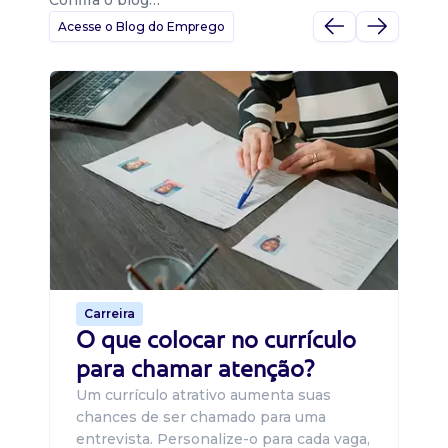
Confira o blog…
Acesse o Blog do Emprego
D
Di
B
O 
um
ca
o 
de 
Carreira
O que colocar no currículo
para chamar atenção?
Um currículo atrativo aumenta suas
chances de ser chamado para uma
entrevista. Personalize-o para cada vaga,