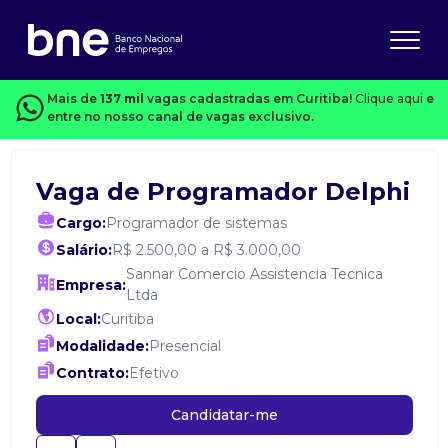
Mais de
137 mil
vagas cadastradas em Curitiba!
Clique aqui
e
entre no nosso canal de vagas exclusivo.
Vaga de Programador Delphi
Cargo:
Programador de sistemas
Salário:
R$ 2.500,00 a R$ 3.000,00
Sannar Comercio Assistencia Tecnica
Empresa:
Ltda
Local:
Curitiba
Modalidade:
Presencial
Contrato:
Efetivo
Candidatar-me