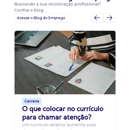
Buscando a sua recolocação profissional?
Confira o blog…
Acesse o Blog do Emprego
D
Di
B
O 
um
ca
o 
de 
Carreira
O que colocar no currículo
para chamar atenção?
Um currículo atrativo aumenta suas