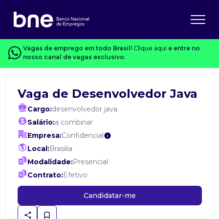
Vagas de emprego em todo Brasil!
Clique aqui
e entre no
nosso canal de vagas exclusivo.
Vaga de Desenvolvedor Java
Cargo:
desenvolvedor java
Salário:
a combinar
Empresa:
Confidencial
Local:
Brasilia
Modalidade:
Presencial
Contrato:
Efetivo
Candidatar-me