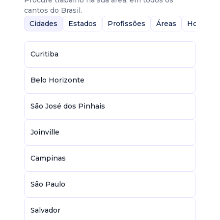
Procure trabalho na sua área, em todos os
cantos do Brasil.
Cidades
Estados
Profissões
Áreas
Home-Of
Curitiba
Belo Horizonte
São José dos Pinhais
Joinville
Campinas
São Paulo
Salvador