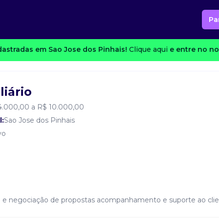
Pa
astradas em Sao Jose dos Pinhais!
Clique aqui
e entre no no
iário
4.000,00 a R$ 10.000,00
l:
Sao Jose dos Pinhais
vo
o e negociação de propostas acompanhamento e suporte ao cli