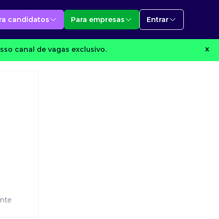
ra candidatos
Para empresas
Entrar
sso canal de vagas exclusivo.
X
ente