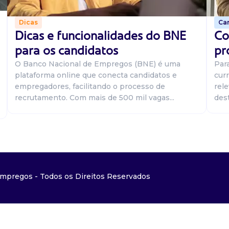
Car
Dicas
Co
Dicas e funcionalidades do BNE
pr
para os candidatos
Par
O Banco Nacional de Empregos (BNE) é uma
curr
plataforma online que conecta candidatos e
rel
empregadores, facilitando o processo de
dest
recrutamento. Com mais de 500 mil vagas...
mpregos - Todos os Direitos Reservados