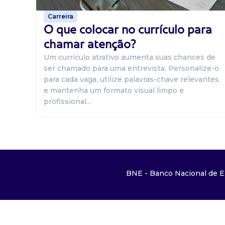
Carreira
O que colocar no currículo para
chamar atenção?
Um currículo atrativo aumenta suas chances de
ser chamado para uma entrevista. Personalize-o
para cada vaga, utilize palavras-chave relevantes
e mantenha um formato visual limpo e
profissional...
BNE - Banco Nacional de E