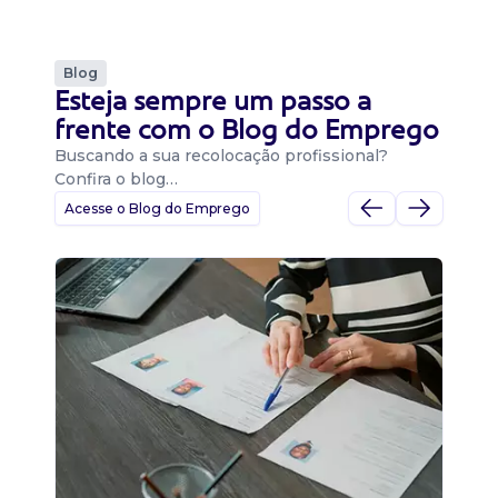
Blog
Esteja sempre um passo a
frente com o Blog do Emprego
Buscando a sua recolocação profissional?
Confira o blog…
Acesse o Blog do Emprego
D
Di
B
O 
um
ca
o 
de 