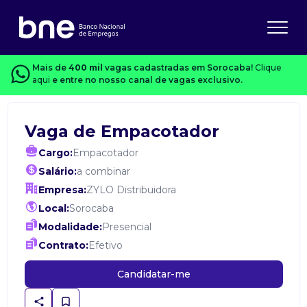
Mais de
400 mil
vagas cadastradas em Sorocaba!
Clique
aqui
e entre no nosso canal de vagas exclusivo.
Vaga de Empacotador
Cargo:
Empacotador
Salário:
a combinar
Empresa:
ZYLO Distribuidora
Local:
Sorocaba
Modalidade:
Presencial
Contrato:
Efetivo
Candidatar-me