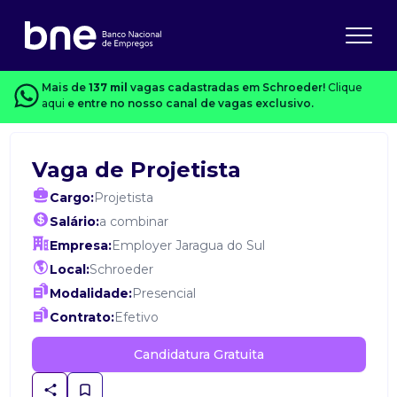
Mais de
137 mil
vagas cadastradas em Schroeder!
Clique
aqui
e entre no nosso canal de vagas exclusivo.
Vaga de Projetista
Cargo:
Projetista
Salário:
a combinar
Empresa:
Employer Jaragua do Sul
Local:
Schroeder
Modalidade:
Presencial
Contrato:
Efetivo
Candidatura Gratuita