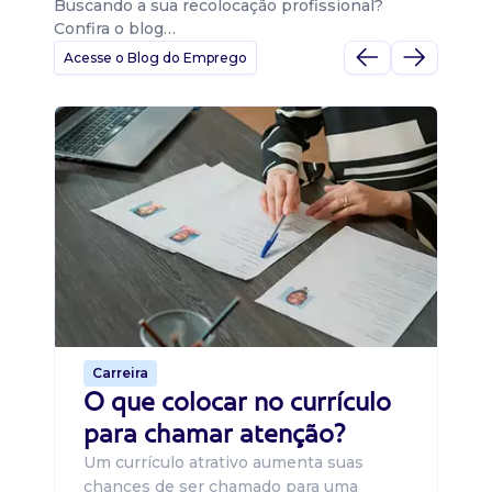
Buscando a sua recolocação profissional?
Confira o blog…
Acesse o Blog do Emprego
D
Di
B
O 
um
ca
o 
de 
Carreira
O que colocar no currículo
para chamar atenção?
Um currículo atrativo aumenta suas
chances de ser chamado para uma