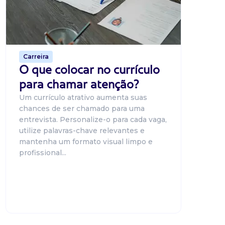
candidat
o proce
de 500 m
Carreira
O que colocar no currículo
para chamar atenção?
Um currículo atrativo aumenta suas
chances de ser chamado para uma
entrevista. Personalize-o para cada vaga,
utilize palavras-chave relevantes e
mantenha um formato visual limpo e
profissional...