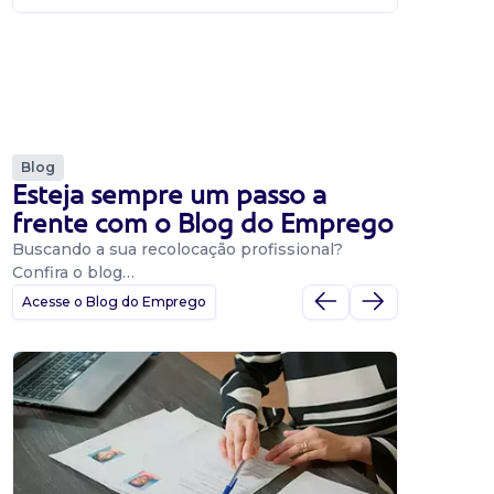
Blog
Esteja sempre um passo a
frente com o Blog do Emprego
Buscando a sua recolocação profissional?
Confira o blog…
Acesse o Blog do Emprego
Dicas
Dicas
BNE p
O Banco
uma pla