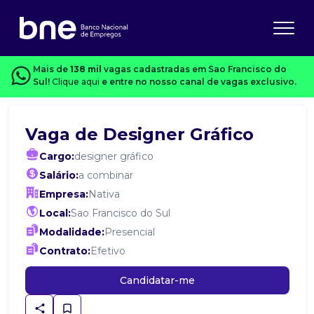
Mais de
138 mil
vagas cadastradas em Sao Francisco do
Sul!
Clique aqui
e entre no nosso canal de vagas exclusivo.
Vaga de Designer Gráfico
Cargo:
designer gráfico
Salário:
a combinar
Empresa:
Nativa
Local:
Sao Francisco do Sul
Modalidade:
Presencial
Contrato:
Efetivo
Candidatar-me