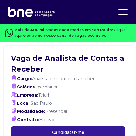
Mais de
400 mil
vagas cadastradas em Sao Paulo!
Clique
aqui
e entre no nosso canal de vagas exclusivo.
Vaga de Analista de Contas a
Receber
Cargo:
Analista de Contas a Receber
Salário:
a combinar
Empresa:
Teiarh
Local:
Sao Paulo
Modalidade:
Presencial
Contrato:
Efetivo
Candidatar-me