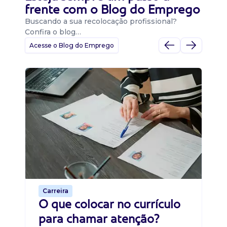
frente com o Blog do Emprego
Buscando a sua recolocação profissional?
Confira o blog…
Acesse o Blog do Emprego
D
Di
B
O 
um
ca
o 
de 
Carreira
O que colocar no currículo
para chamar atenção?