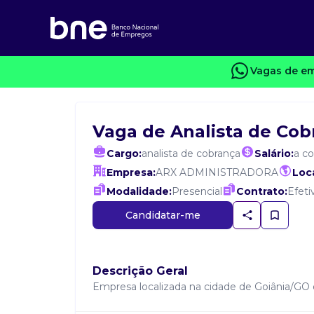
Vagas de em
Vaga de Analista de Cob
Cargo:
analista de cobrança
Salário:
a c
Empresa:
ARX ADMINISTRADORA
Loca
Modalidade:
Presencial
Contrato:
Efeti
Candidatar-me
Descrição Geral
Empresa localizada na cidade de Goiânia/GO d