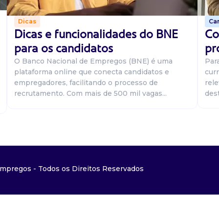
Car
Dicas
Co
Dicas e funcionalidades do BNE
pr
para os candidatos
Par
O Banco Nacional de Empregos (BNE) é uma
curr
plataforma online que conecta candidatos e
rel
empregadores, facilitando o processo de
dest
recrutamento. Com mais de 500 mil vagas...
mpregos - Todos os Direitos Reservados