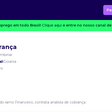
Pa
prego em todo Brasil!
Clique aqui
e entre no nosso canal de 
rança
ombinar
l:
Goiania
vo
o ramo Financeiro, contrata analista de cobrança.