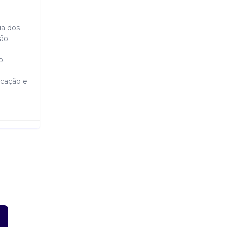
ia dos
ão.
o.
icação e