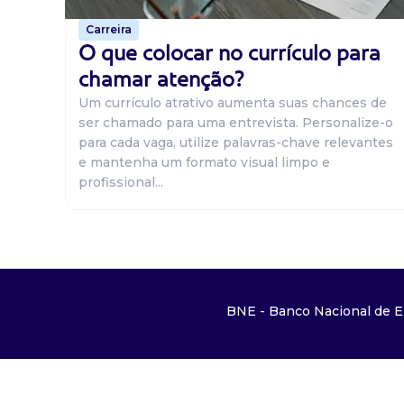
Carreira
O que colocar no currículo para
chamar atenção?
Um currículo atrativo aumenta suas chances de
ser chamado para uma entrevista. Personalize-o
para cada vaga, utilize palavras-chave relevantes
e mantenha um formato visual limpo e
profissional...
BNE - Banco Nacional de E