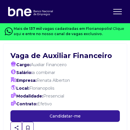
Mais de
137 mil
vagas cadastradas em Florianopolis!
Clique
aqui
e entre no nosso canal de vagas exclusivo.
Vaga de Auxiliar Financeiro
Cargo:
Auxiliar Financeiro
Salário:
a combinar
Empresa:
Renata Alberton
Local:
Florianopolis
Modalidade:
Presencial
Contrato:
Efetivo
Candidatar-me