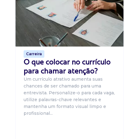
B
O 
um
ca
o 
de 
Carreira
O que colocar no currículo
para chamar atenção?
Um currículo atrativo aumenta suas
chances de ser chamado para uma
entrevista. Personalize-o para cada vaga,
utilize palavras-chave relevantes e
mantenha um formato visual limpo e
profissional...