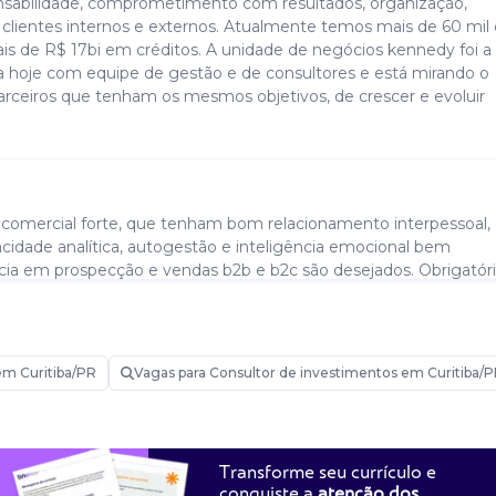
onsabilidade, comprometimento com resultados, organização,
s clientes internos e externos. Atualmente temos mais de 60 mil 
is de R$ 17bi em créditos. A unidade de negócios kennedy foi a
ta hoje com equipe de gestão e de consultores e está mirando o
arceiros que tenham os mesmos objetivos, de crescer e evoluir
 comercial forte, que tenham bom relacionamento interpessoal,
idade analítica, autogestão e inteligência emocional bem
cia em prospecção e vendas b2b e b2c são desejados. Obrigatóri
lculos na hp12c. Para execução do trabalho o consultor precisa t
culadora hp12c.
em Curitiba/PR
Vagas para Consultor de investimentos em Curitiba/
te ou via ferramentas de comunicação online, entender suas
e investimento financeiro e imobiliário. Serão oferecidos treina
o novo consultor possa começar a construir a sua carteira de c
Transforme seu currículo e
l.
conquiste a
atenção dos