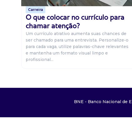
Carreira
O que colocar no currículo para
chamar atenção?
Um currículo atrativo aumenta suas chances de
ser chamado para uma entrevista. Personalize-o
para cada vaga, utilize palavras-chave relevantes
e mantenha um formato visual limpo e
profissional...
BNE - Banco Nacional de E