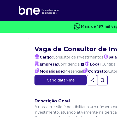
Mais de
137 mil
vag
Vaga de Consultor de I
Cargo:
Consultor de investimentos
Salá
Empresa:
Confidencial
Local:
Curitiba
Modalidade:
Presencial
Contrato:
Autô
Candidatar-me
Descrição Geral
A nossa missão é possibilitar a um número ca
investimento, atuando ativamente na geraçã