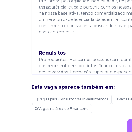
Prezamos pela agilidade, honestidade, resp
transparência, ética e parceria com os nosso
na nossa base ativa, tendo comercializado ma
primeira unidade licenciada da ademilar, con
crescimento, por isso está buscando novos p
constantemente.
Requisitos
Pré-requisitos: Buscamos pessoas com perfil
conhecimento em produtos financeiros, capac
desenvolvidos. Formação superior e experiên
Necessário domínio sobre planilhas excel e cá
próprio notebook ou tablet, smartphone e cal
Esta vaga aparece também em:
Vagas para Consultor de investimentos
Vagas 
Atribuições
Vagas na área de Financeiro
Prospectar e atender clientes presencialmen
necessidades e oferecer soluções nas áreas d
inicial e acompanhamento constante para que 
e por consequência o seu rendimento mensa