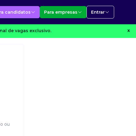
ra candidatos
Para empresas
Entrar
al de vagas exclusivo.
X
io ou