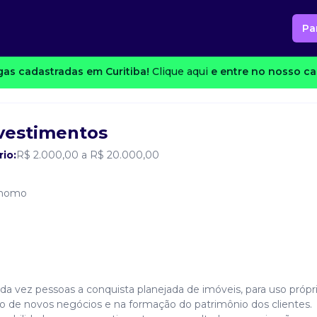
Pa
as cadastradas em Curitiba!
Clique aqui
e entre no nosso can
nvestimentos
rio:
R$ 2.000,00 a R$ 20.000,00
nomo
da vez pessoas a conquista planejada de imóveis, para uso própr
o de novos negócios e na formação do patrimônio dos clientes.