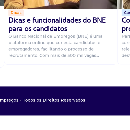
Car
Dicas
Co
Dicas e funcionalidades do BNE
pr
para os candidatos
Par
O Banco Nacional de Empregos (BNE) é uma
curr
plataforma online que conecta candidatos e
rel
empregadores, facilitando o processo de
dest
recrutamento. Com mais de 500 mil vagas...
mpregos - Todos os Direitos Reservados