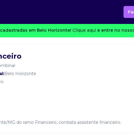
Pa
cadastradas em Belo Horizonte!
Clique aqui
e entre no nosso
nceiro
ombinar
l:
Belo Horizonte
vo
te/MG do ramo Financeiro, contrata assistente financeiro.