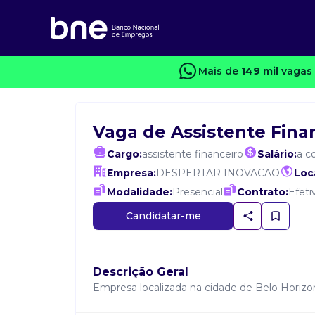
Mais de
149 mil
vagas 
Vaga de Assistente Fina
Cargo:
assistente financeiro
Salário:
a c
Empresa:
DESPERTAR INOVACAO
Loca
Modalidade:
Presencial
Contrato:
Efeti
Candidatar-me
Descrição Geral
Empresa localizada na cidade de Belo Horizon