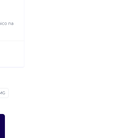
nico na
/MG