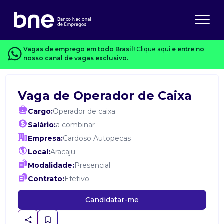
Vagas de emprego em todo Brasil!
Clique aqui
e entre no
nosso canal de vagas exclusivo.
Vaga de Operador de Caixa
Cargo:
Operador de caixa
Salário:
a combinar
Empresa:
Cardoso Autopecas
Local:
Aracaju
Modalidade:
Presencial
Contrato:
Efetivo
Candidatar-me