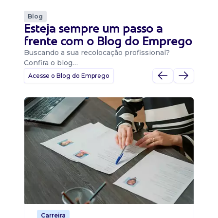
Blog
Esteja sempre um passo a
frente com o Blog do Emprego
Buscando a sua recolocação profissional?
Confira o blog…
Acesse o Blog do Emprego
D
Di
B
O 
um
ca
o 
de 
Carreira