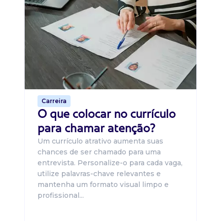
Di
B
O 
um
ca
o 
de 
Carreira
O que colocar no currículo
para chamar atenção?
Um currículo atrativo aumenta suas
chances de ser chamado para uma
entrevista. Personalize-o para cada vaga,
utilize palavras-chave relevantes e
mantenha um formato visual limpo e
profissional...