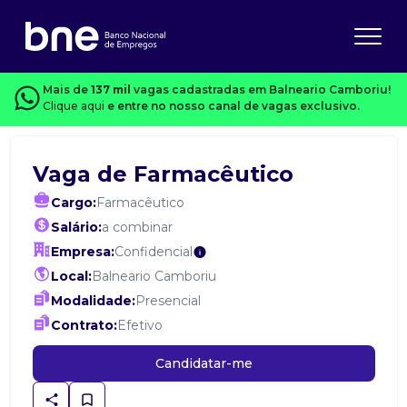
Mais de
137 mil
vagas cadastradas em Balneario Camboriu!
Clique aqui
e entre no nosso canal de vagas exclusivo.
Vaga de Farmacêutico
Cargo:
Farmacêutico
Salário:
a combinar
Empresa:
Confidencial
Local:
Balneario Camboriu
Modalidade:
Presencial
Contrato:
Efetivo
Candidatar-me