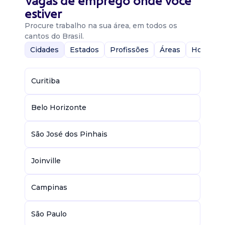
Vagas de emprego onde você
estiver
Procure trabalho na sua área, em todos os
cantos do Brasil.
Cidades
Estados
Profissões
Áreas
Home-Of
Curitiba
Belo Horizonte
São José dos Pinhais
Joinville
Campinas
São Paulo