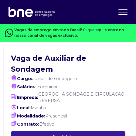
Vagas de emprego em todo Brasil!
Clique aqui
e entre no
nosso canal de vagas exclusivo.
Vaga de Auxiliar de
Sondagem
Cargo:
auxiliar de sondagem
Salário:
a combinar
GEOROCHA SONDAGE E CIRCULACAO
Empresa:
REVERSA
Local:
Maraba
Modalidade:
Presencial
Contrato:
Efetivo