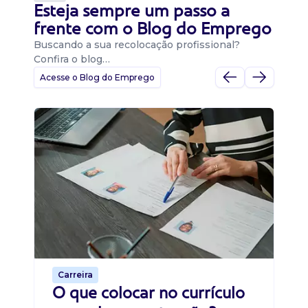
Esteja sempre um passo a
frente com o Blog do Emprego
Buscando a sua recolocação profissional?
Confira o blog…
Acesse o Blog do Emprego
D
Di
B
O 
um
ca
o 
de 
Carreira
O que colocar no currículo