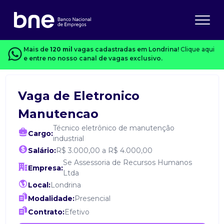
Mais de
120 mil
vagas cadastradas em Londrina!
Clique aqui
e entre no nosso canal de vagas exclusivo.
Vaga de Eletronico
Manutencao
Técnico eletrônico de manutenção
Cargo:
industrial
Salário:
R$ 3.000,00 a R$ 4.000,00
Se Assessoria de Recursos Humanos
Empresa:
Ltda
Local:
Londrina
Modalidade:
Presencial
Contrato:
Efetivo