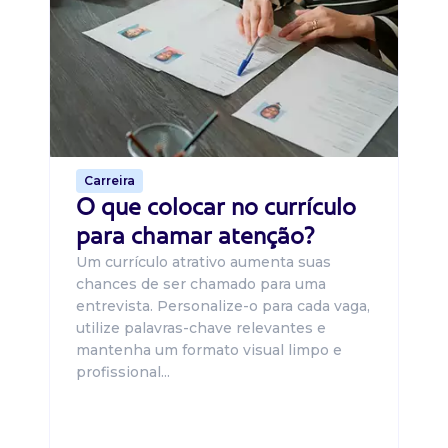
B
O 
um
ca
o 
de 
Carreira
O que colocar no currículo
para chamar atenção?
Um currículo atrativo aumenta suas
chances de ser chamado para uma
entrevista. Personalize-o para cada vaga,
utilize palavras-chave relevantes e
mantenha um formato visual limpo e
profissional...