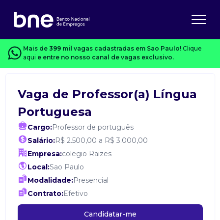
Mais de
399 mil
vagas cadastradas em Sao Paulo!
Clique
aqui
e entre no nosso canal de vagas exclusivo.
Vaga de Professor(a) Língua
Portuguesa
Cargo:
Professor de português
Salário:
R$ 2.500,00 a R$ 3.000,00
Empresa:
colegio Raizes
Local:
Sao Paulo
Modalidade:
Presencial
Contrato:
Efetivo
Candidatar-me