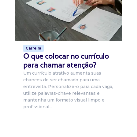
O 
um
ca
o 
de 
Carreira
O que colocar no currículo
para chamar atenção?
Um currículo atrativo aumenta suas
chances de ser chamado para uma
entrevista. Personalize-o para cada vaga,
utilize palavras-chave relevantes e
mantenha um formato visual limpo e
profissional...