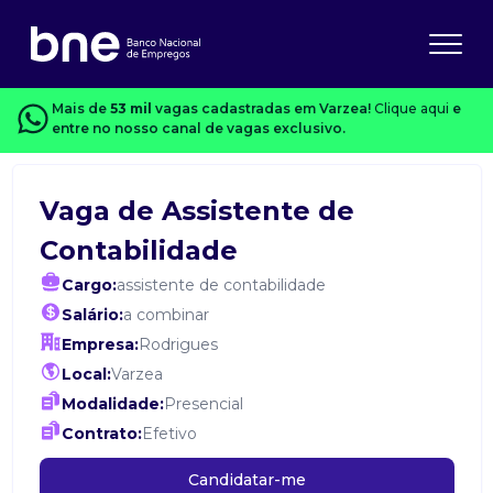
Mais de
53 mil
vagas cadastradas em Varzea!
Clique aqui
e
entre no nosso canal de vagas exclusivo.
Vaga de Assistente de
Contabilidade
Cargo:
assistente de contabilidade
Salário:
a combinar
Empresa:
Rodrigues
Local:
Varzea
Modalidade:
Presencial
Contrato:
Efetivo
Candidatar-me