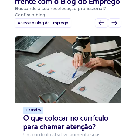
frente com o Blog do Emprego
Buscando a sua recolocação profissional?
Confira o blog…
Acesse o Blog do Emprego
D
Di
B
O 
um
ca
o 
de 
Carreira
O que colocar no currículo
para chamar atenção?
Um currículo atrativo aumenta suas