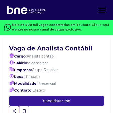
Mais de
400 mil
vagas cadastradas em Taubate!
Clique aqui
e entre no nosso canal de vagas exclusivo.
Vaga de Analista Contábil
Cargo:
Analista contábil
Salário:
a combinar
Empresa:
Grupo Resolve
Local:
Taubate
Modalidade:
Presencial
Contrato:
Efetivo
Candidatar-me