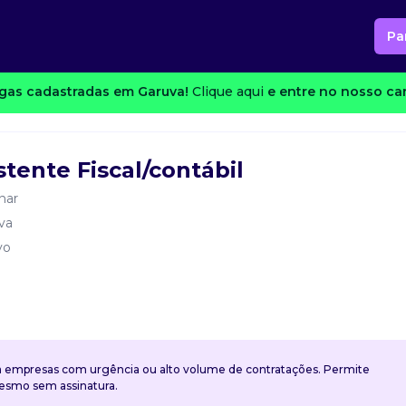
Pa
gas cadastradas em Garuva!
Clique aqui
e entre no nosso can
tente Fiscal/contábil
nar
va
vo
a empresas com urgência ou alto volume de contratações. Permite
mesmo sem assinatura.