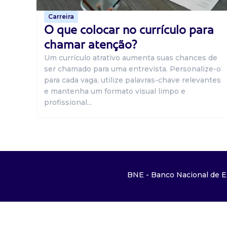
Carreira
O que colocar no currículo para
chamar atenção?
Um currículo atrativo aumenta suas chances de
ser chamado para uma entrevista. Personalize-o
para cada vaga, utilize palavras-chave relevantes
e mantenha um formato visual limpo e
profissional...
BNE - Banco Nacional de E