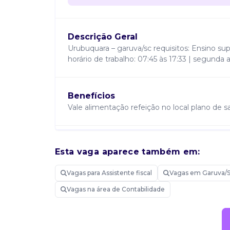
Descrição Geral
Urubuquara – garuva/sc requisitos: Ensino su
horário de trabalho: 07:45 às 17:33 | segunda
Benefícios
Vale alimentação refeição no local plano de 
Requisitos
Esta vaga aparece também em:
Ensino superior em contabilidade conhecimen
Vagas para Assistente fiscal
Vagas em Garuva/
Vagas na área de Contabilidade
Atribuições
Atuação no setor fiscal e contábil, apoiando 