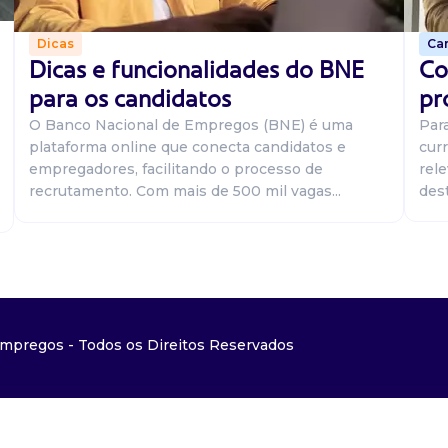
Car
Dicas
Co
Dicas e funcionalidades do BNE
pr
para os candidatos
Par
O Banco Nacional de Empregos (BNE) é uma
curr
plataforma online que conecta candidatos e
rel
empregadores, facilitando o processo de
dest
recrutamento. Com mais de 500 mil vagas...
mpregos - Todos os Direitos Reservados