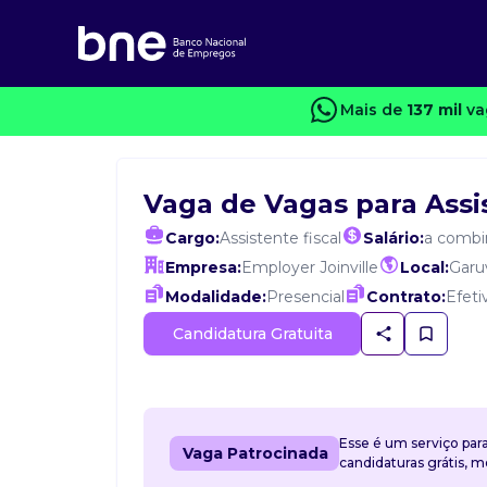
Mais de
137 mil
va
Vaga de Vagas para Assis
Cargo:
Assistente fiscal
Salário:
a combi
Empresa:
Employer Joinville
Local:
Garu
Modalidade:
Presencial
Contrato:
Efeti
Candidatura Gratuita
Esse é um serviço par
Vaga Patrocinada
candidaturas grátis, 