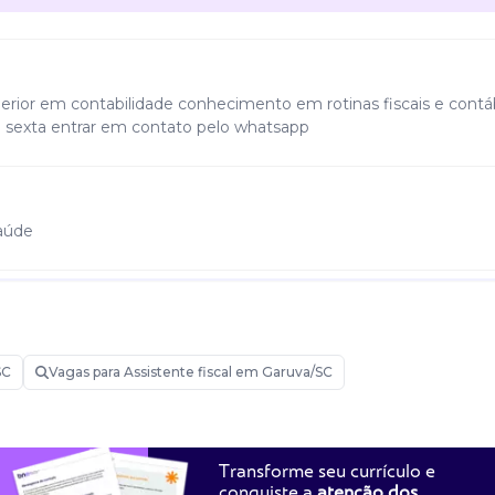
perior em contabilidade conhecimento em rotinas fiscais e contá
 a sexta entrar em contato pelo whatsapp
saúde
to em rotinas fiscais e contábeis
SC
Vagas para Assistente fiscal em Garuva/SC
nas rotinas administrativas, lançamentos e conferências da área.
Transforme seu currículo e
conquiste a
atenção dos