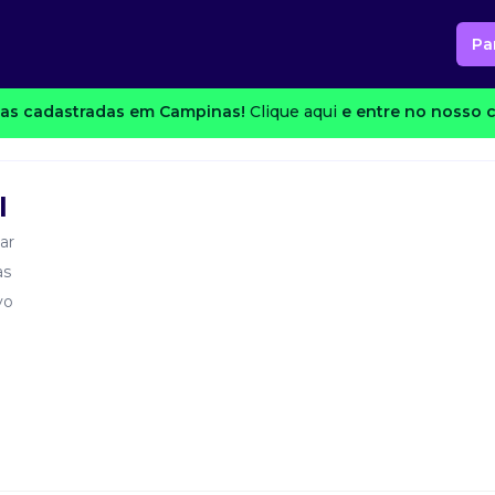
Pa
as cadastradas em Campinas!
Clique aqui
e entre no nosso c
l
ar
as
vo