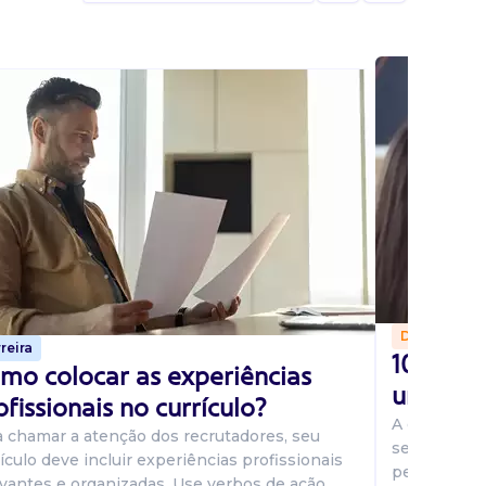
Dicas
reira
10 perg
mo colocar as experiências
uma ent
ofissionais no currículo?
A entrevist
a chamar a atenção dos recrutadores, seu
seu potenci
ículo deve incluir experiências profissionais
pesquisando
evantes e organizadas. Use verbos de ação,