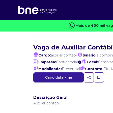
Mais de
400 mil
vag
Vaga de Auxiliar Contábi
Cargo:
auxiliar contábil
Salário:
a combin
Empresa:
Confidencial
Local:
Campin
Modalidade:
Presencial
Contrato:
Efeti
Candidatar-me
Descrição Geral
Auxiliar contábil.