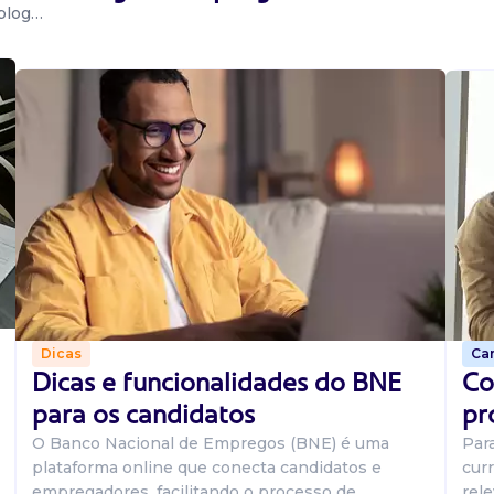
 blog…
Car
Dicas
Co
Dicas e funcionalidades do BNE
pr
para os candidatos
Par
O Banco Nacional de Empregos (BNE) é uma
curr
plataforma online que conecta candidatos e
rel
empregadores, facilitando o processo de