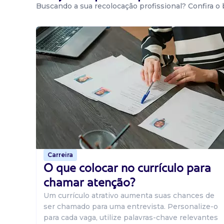
Buscando a sua recolocação profissional? Confira o
Carreira
O que colocar no currículo para
chamar atenção?
Um currículo atrativo aumenta suas chances de
ser chamado para uma entrevista. Personalize-o
para cada vaga, utilize palavras-chave relevantes