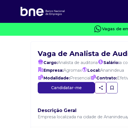
Vagas de em
Vaga de Analista de Audi
Cargo:
Analista de auditoria
Salário:
a c
Empresa:
Agromax
Local:
Ananindeua
Modalidade:
Presencial
Contrato:
Efeti
Candidatar-me
Descrição Geral
Empresa localizada na cidade de Ananindeua/P