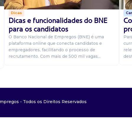
Car
Dicas
Co
Dicas e funcionalidades do BNE
pr
para os candidatos
Par
O Banco Nacional de Empregos (BNE) é uma
curr
plataforma online que conecta candidatos e
rel
empregadores, facilitando o processo de
dest
recrutamento. Com mais de 500 mil vagas...
mpregos - Todos os Direitos Reservados