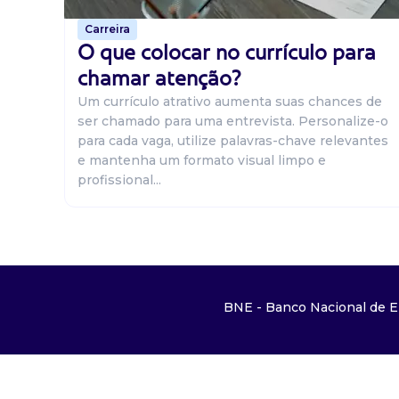
Carreira
O que colocar no currículo para
chamar atenção?
Um currículo atrativo aumenta suas chances de
ser chamado para uma entrevista. Personalize-o
para cada vaga, utilize palavras-chave relevantes
e mantenha um formato visual limpo e
profissional...
BNE - Banco Nacional de E