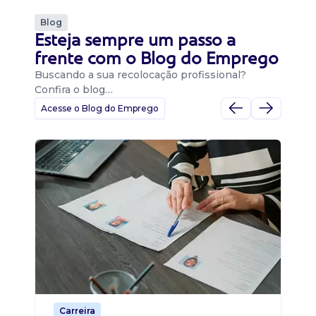
Blog
Esteja sempre um passo a
frente com o Blog do Emprego
Buscando a sua recolocação profissional?
Confira o blog…
Acesse o Blog do Emprego
D
Di
B
O 
um
ca
o 
de 
Carreira