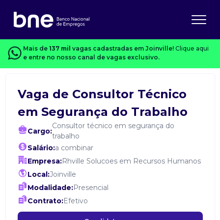
Mais de
137 mil
vagas cadastradas em Joinville!
Clique aqui
e entre no nosso canal de vagas exclusivo.
Vaga de Consultor Técnico
em Segurança do Trabalho
Consultor técnico em segurança do
Cargo:
trabalho
Salário:
a combinar
Empresa:
Rhville Solucoes em Recursos Humanos
Local:
Joinville
Modalidade:
Presencial
Contrato:
Efetivo