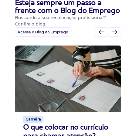
Esteja sempre um passo a
frente com o Blog do Emprego
Buscando a sua recolocação profissional?
Confira o blog…
Acesse o Blog do Emprego
D
Di
B
O 
um
ca
o 
de 
Carreira
O que colocar no currículo
para chamar atenção?