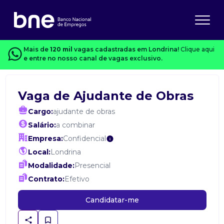
Mais de
120 mil
vagas cadastradas em Londrina!
Clique aqui
e entre no nosso canal de vagas exclusivo.
Vaga de Ajudante de Obras
Cargo:
ajudante de obras
Salário:
a combinar
Empresa:
Confidencial
Local:
Londrina
Modalidade:
Presencial
Contrato:
Efetivo
Candidatar-me