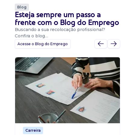
Blog
Esteja sempre um passo a
frente com o Blog do Emprego
Buscando a sua recolocação profissional?
Confira o blog…
Acesse o Blog do Emprego
D
Di
B
O 
um
ca
o 
de 
Carreira