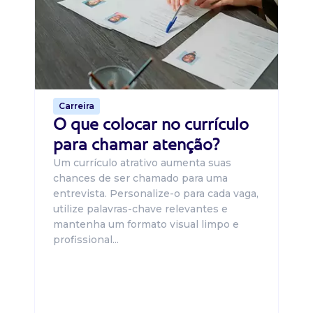
O 
um
ca
o 
de 
Carreira
O que colocar no currículo
para chamar atenção?
Um currículo atrativo aumenta suas
chances de ser chamado para uma
entrevista. Personalize-o para cada vaga,
utilize palavras-chave relevantes e
mantenha um formato visual limpo e
profissional...