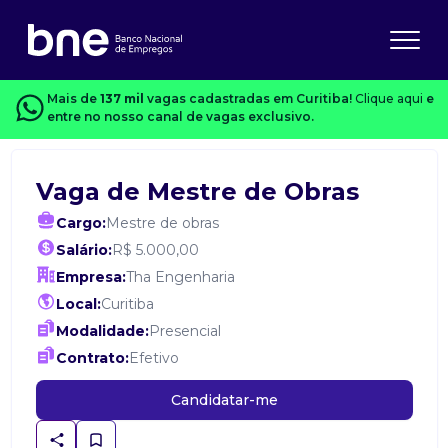
Mais de
137 mil
vagas cadastradas em Curitiba!
Clique aqui
e
entre no nosso canal de vagas exclusivo.
Vaga de Mestre de Obras
Cargo:
Mestre de obras
Salário:
R$ 5.000,00
Empresa:
Tha Engenharia
Local:
Curitiba
Modalidade:
Presencial
Contrato:
Efetivo
Candidatar-me