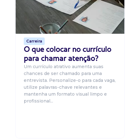
um
ca
o 
de 
Carreira
O que colocar no currículo
para chamar atenção?
Um currículo atrativo aumenta suas
chances de ser chamado para uma
entrevista. Personalize-o para cada vaga,
utilize palavras-chave relevantes e
mantenha um formato visual limpo e
profissional...