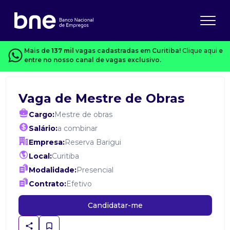
Mais de
137 mil
vagas cadastradas em Curitiba!
Clique aqui
e
entre no nosso canal de vagas exclusivo.
Vaga de Mestre de Obras
Cargo:
Mestre de obras
Salário:
a combinar
Empresa:
Reserva Barigui
Local:
Curitiba
Modalidade:
Presencial
Contrato:
Efetivo
Candidatar-me