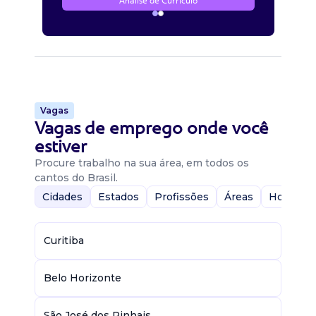
Análise de Currículo
Vagas
Vagas de emprego onde você
estiver
Procure trabalho na sua área, em todos os
cantos do Brasil.
Cidades
Estados
Profissões
Áreas
Home-Of
Curitiba
Belo Horizonte
São José dos Pinhais