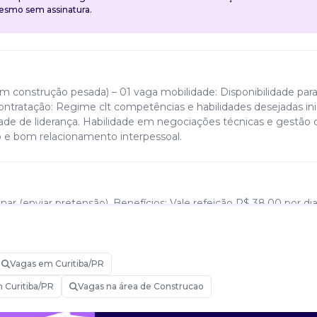
mesmo sem assinatura.
m construção pesada) – 01 vaga mobilidade: Disponibilidade par
ontratação: Regime clt competências e habilidades desejadas inic
de de liderança. Habilidade em negociações técnicas e gestão 
 e bom relacionamento interpessoal.
nar (enviar pretensão). Benefícios: Vale refeição R$ 38,00 por dia
guro de vida em grupo. Horário de trabalho: Segunda a sexta-feir
Vagas em Curitiba/PR
 Curitiba/PR
Vagas na área de Construcao
engenharia civil com pós-graduação em engenharia de seguran
ada na elaboração técnica de pgr e ltcat. Normas: Desejável