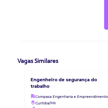
certificação/conhecimento em nr-18, nr-35 e n
comunicação com equipes operacionais e ger
Atribuições
Descrição das atividades liderança corporativa
segurança do trabalho alocados nos canteiros 
o pgr (programa de gerenciamento de riscos) 
em atividades de infraestrutura e construção
de órgãos reguladores, participar ativamente 
audiências. Garantia de conformidade: Ass
Vagas Similares
âmbitos federal, estadual e municipal. Prevenç
eliminar riscos de acidentes com maquinário 
correto de epis e epcs. Suporte à decisão: A
garantindo a produtividade atrelada à seguran
Engenheiro de segurança do
acompanhamento de fases críticas das obras
trabalho
Compasa Engenharia e Empreendimento
Candidatura Gratuita
Curitiba/PR