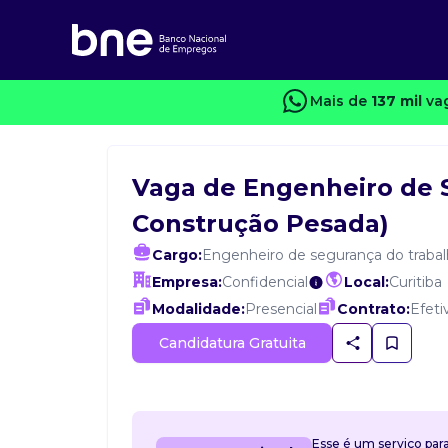
Mais de
137 mil
vag
Vaga de Engenheiro de 
Construção Pesada)
Cargo:
Engenheiro de segurança do traba
Empresa:
Confidencial
Local:
Curitiba
Modalidade:
Presencial
Contrato:
Efeti
Candidatura Gratuita
Esse é um serviço par