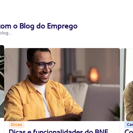
 com o Blog do Emprego
 blog…
Car
Dicas
Co
Dicas e funcionalidades do BNE