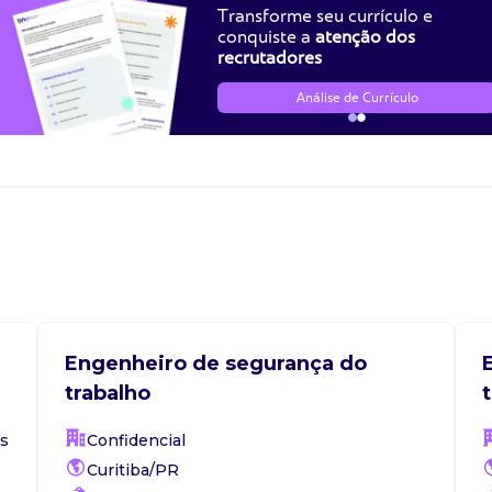
Transforme seu currículo e
r-33. Perfil: Liderança ativa, organização, responsabilidade e exc
conquiste a
atenção dos
enciais.
recrutadores
Análise de Currículo
: Coordenar, orientar e supervisionar a rotina diária dos técnicos 
de obras. Gestão de documentos técnicos: Elaborar, atualizar e 
e o ltcat (laudo técnico das condições ambientais do trabalho) 
 pesada. Representação legal: Atender de forma direta às fiscali
de perícias técnicas judiciais e prestar suporte especializado em
egurar o cumprimento das recomendações de saúde e segurança 
ão de riscos críticos: Elaborar medidas corretivas/preventivas pa
pesado, escavações, altura e espaços confinados, definindo o us
uxiliar na tomada de decisão em serviços operacionais de engenha
ça. Rotina: Disponibilidade para viagens para auditorias de camp
Engenheiro de segurança do
.
trabalho
s
Confidencial
Curitiba/PR