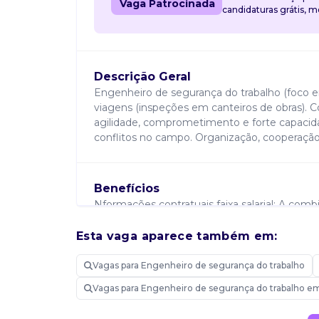
Vaga Patrocinada
candidaturas grátis, 
Descrição Geral
Engenheiro de segurança do trabalho (foco e
viagens (inspeções em canteiros de obras). C
agilidade, comprometimento e forte capacida
conflitos no campo. Organização, cooperação
Benefícios
Nformações contratuais faixa salarial: A combi
alimentação (R$ 500,00), vale transporte e se
08:30 às 18:00.
Esta vaga aparece também em:
Vagas para Engenheiro de segurança do trabalho
Requisitos
Vagas para Engenheiro de segurança do trabalho em
Requisitos formação: Superior completo em 
trabalho. Documentação: Experiência comprov