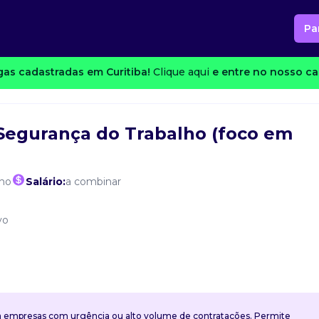
Pa
as cadastradas em Curitiba!
Clique aqui
e entre no nosso can
Segurança do Trabalho (foco em
lho
Salário:
a combinar
vo
a empresas com urgência ou alto volume de contratações. Permite