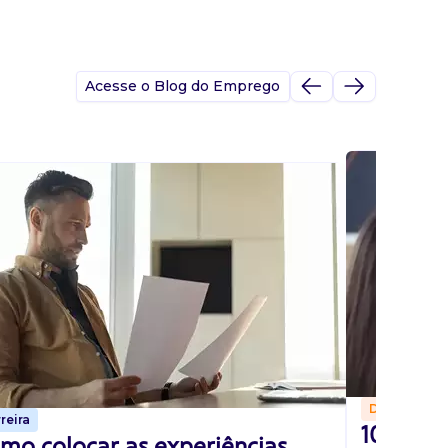
Acesse o Blog do Emprego
Dicas
reira
10 perg
mo colocar as experiências