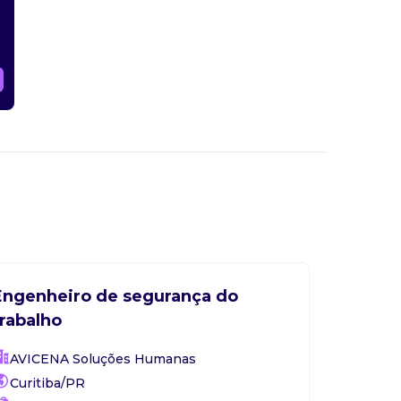
elente
de
assinar
focados
zações
nos
ra
o
ria,
o e
Engenheiro de segurança do
trabalho
AVICENA Soluções Humanas
Curitiba/PR