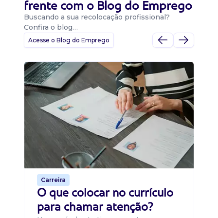
frente com o Blog do Emprego
Buscando a sua recolocação profissional?
Confira o blog…
Acesse o Blog do Emprego
D
Di
B
O 
um
ca
o 
de 
Carreira
O que colocar no currículo
para chamar atenção?