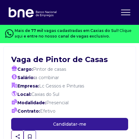
Mais de
77 mil
vagas cadastradas em Caxias do Sul!
Clique
aqui
e entre no nosso canal de vagas exclusivo.
Vaga de Pintor de Casas
Cargo:
Pintor de casas
Salário:
a combinar
Empresa:
Lc Gessos e Pinturas
Local:
Caxias do Sul
Modalidade:
Presencial
Contrato:
Efetivo
Candidatar-me