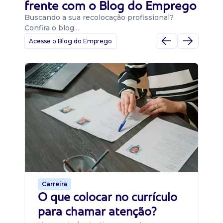
frente com o Blog do Emprego
Buscando a sua recolocação profissional?
Confira o blog…
Acesse o Blog do Emprego
D
Di
B
O 
um
ca
o 
de 
Carreira
O que colocar no currículo
para chamar atenção?