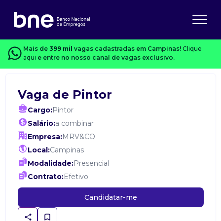
Mais de
399 mil
vagas cadastradas em Campinas!
Clique
aqui
e entre no nosso canal de vagas exclusivo.
Vaga de Pintor
Cargo:
Pintor
Salário:
a combinar
Empresa:
MRV&CO
Local:
Campinas
Modalidade:
Presencial
Contrato:
Efetivo
Candidatar-me